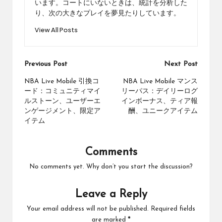
います。コートにいないときは、統計を分析した
り、次の大きなプレイを夢見たりしています。
View All Posts
Post
Previous Post
Next Post
navigation
NBA Live Mobile 引換コ
NBA Live Mobile マンス
ード：コミュニティマイ
リーパス：デイリーログ
ルストーン、ユーザーエ
インボーナス、ティア報
ンゲージメント、限定ア
酬、ユニークアイテム
イテム
Comments
No comments yet. Why don’t you start the discussion?
Leave a Reply
Your email address will not be published.
Required fields
are marked
*