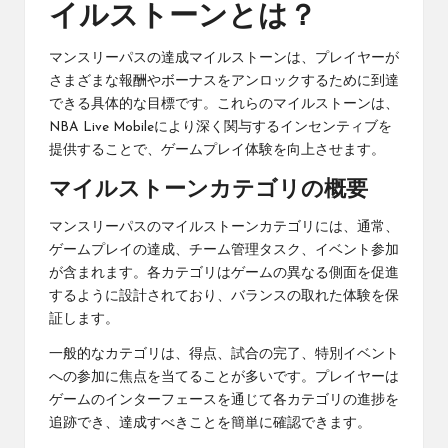
イルストーンとは？
マンスリーパスの達成マイルストーンは、プレイヤーが
さまざまな報酬やボーナスをアンロックするために到達
できる具体的な目標です。これらのマイルストーンは、
NBA Live Mobileにより深く関与するインセンティブを
提供することで、ゲームプレイ体験を向上させます。
マイルストーンカテゴリの概要
マンスリーパスのマイルストーンカテゴリには、通常、
ゲームプレイの達成、チーム管理タスク、イベント参加
が含まれます。各カテゴリはゲームの異なる側面を促進
するように設計されており、バランスの取れた体験を保
証します。
一般的なカテゴリは、得点、試合の完了、特別イベント
への参加に焦点を当てることが多いです。プレイヤーは
ゲームのインターフェースを通じて各カテゴリの進捗を
追跡でき、達成すべきことを簡単に確認できます。