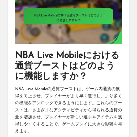
NBA Live Mobileにおける
通貨ブーストはどのよう
に機能しますか？
NBA Live Mobileの通貨ブーストは、ゲーム内通貨の獲
得を向上させ、プレイヤーがより早く進行し、より多く
の機能をアンロックできるようにします。これらのブー
ストは、さまざまなアクティビティから得られる通貨の
量を増加させ、プレイヤーが新しい選手やアイテムを獲
得しやすくすることで、ゲームプレイに大きな影響を与
えます。