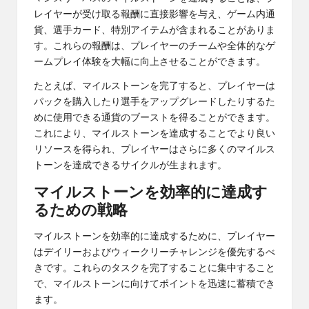
レイヤーが受け取る報酬に直接影響を与え、ゲーム内通
貨、選手カード、特別アイテムが含まれることがありま
す。これらの報酬は、プレイヤーのチームや全体的なゲ
ームプレイ体験を大幅に向上させることができます。
たとえば、マイルストーンを完了すると、プレイヤーは
パックを購入したり選手をアップグレードしたりするた
めに使用できる通貨のブーストを得ることができます。
これにより、マイルストーンを達成することでより良い
リソースを得られ、プレイヤーはさらに多くのマイルス
トーンを達成できるサイクルが生まれます。
マイルストーンを効率的に達成す
るための戦略
マイルストーンを効率的に達成するために、プレイヤー
はデイリーおよびウィークリーチャレンジを優先するべ
きです。これらのタスクを完了することに集中すること
で、マイルストーンに向けてポイントを迅速に蓄積でき
ます。