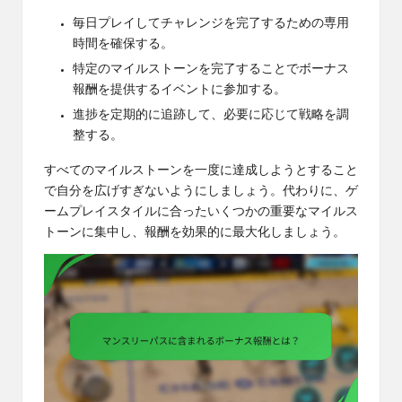
毎日プレイしてチャレンジを完了するための専用
時間を確保する。
特定のマイルストーンを完了することでボーナス
報酬を提供するイベントに参加する。
進捗を定期的に追跡して、必要に応じて戦略を調
整する。
すべてのマイルストーンを一度に達成しようとすること
で自分を広げすぎないようにしましょう。代わりに、ゲ
ームプレイスタイルに合ったいくつかの重要なマイルス
トーンに集中し、報酬を効果的に最大化しましょう。