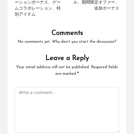
ーションボーナス、ゲー
ル、期間限定オファー、
ムコラボレーション、特
追加ボーナス
別アイテム
Comments
No comments yet. Why don’t you start the discussion?
Leave a Reply
Your email address will not be published.
Required fields
are marked
*