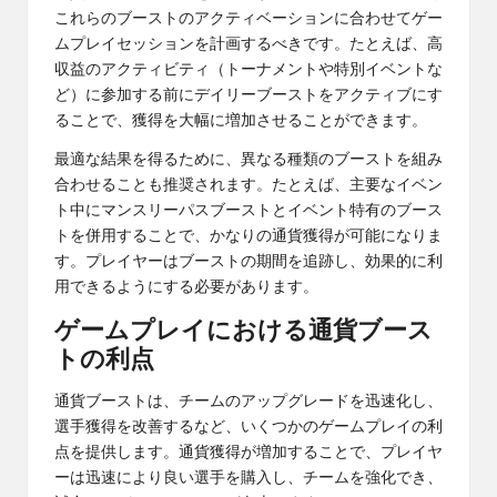
これらのブーストのアクティベーションに合わせてゲー
ムプレイセッションを計画するべきです。たとえば、高
収益のアクティビティ（トーナメントや特別イベントな
ど）に参加する前にデイリーブーストをアクティブにす
ることで、獲得を大幅に増加させることができます。
最適な結果を得るために、異なる種類のブーストを組み
合わせることも推奨されます。たとえば、主要なイベン
ト中にマンスリーパスブーストとイベント特有のブース
トを併用することで、かなりの通貨獲得が可能になりま
す。プレイヤーはブーストの期間を追跡し、効果的に利
用できるようにする必要があります。
ゲームプレイにおける通貨ブース
トの利点
通貨ブーストは、チームのアップグレードを迅速化し、
選手獲得を改善するなど、いくつかのゲームプレイの利
点を提供します。通貨獲得が増加することで、プレイヤ
ーは迅速により良い選手を購入し、チームを強化でき、