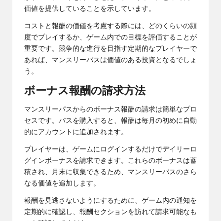
価値を提供していることを示しています。
コストと報酬の価値を考慮する際には、どのくらいの頻
度でプレイするか、ゲーム内での目標を評価することが
重要です。競争的な進行を目指す定期的なプレイヤーで
あれば、マンスリーパスは価値のある投資となるでしょ
う。
ボーナス報酬の請求方法
マンスリーパスからのボーナス報酬の請求は簡単なプロ
セスです。パスを購入すると、報酬は毎月の初めに自動
的にアカウントに追加されます。
プレイヤーは、ゲームにログインするだけでデイリーロ
グインボーナスを請求できます。これらのボーナスは蓄
積され、月末に収集できるため、マンスリーパスのさら
なる価値を追加します。
報酬を見逃さないようにするために、ゲーム内の通知を
定期的に確認し、報酬セクションを訪れて請求可能なも