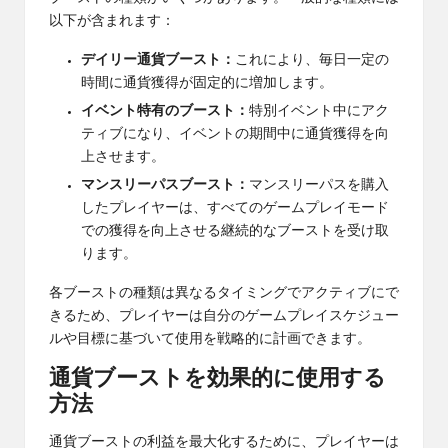
以下が含まれます：
デイリー通貨ブースト：
これにより、毎日一定の
時間に通貨獲得が固定的に増加します。
イベント特有のブースト：
特別イベント中にアク
ティブになり、イベントの期間中に通貨獲得を向
上させます。
マンスリーパスブースト：
マンスリーパスを購入
したプレイヤーは、すべてのゲームプレイモード
での獲得を向上させる継続的なブーストを受け取
ります。
各ブーストの種類は異なるタイミングでアクティブにで
きるため、プレイヤーは自分のゲームプレイスケジュー
ルや目標に基づいて使用を戦略的に計画できます。
通貨ブーストを効果的に使用する
方法
通貨ブーストの利益を最大化するために、プレイヤーは