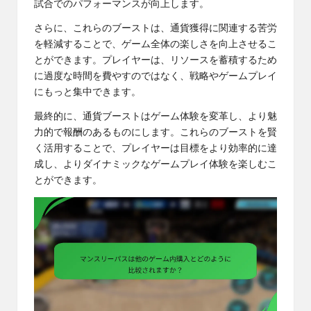
試合でのパフォーマンスが向上します。
さらに、これらのブーストは、通貨獲得に関連する苦労
を軽減することで、ゲーム全体の楽しさを向上させるこ
とができます。プレイヤーは、リソースを蓄積するため
に過度な時間を費やすのではなく、戦略やゲームプレイ
にもっと集中できます。
最終的に、通貨ブーストはゲーム体験を変革し、より魅
力的で報酬のあるものにします。これらのブーストを賢
く活用することで、プレイヤーは目標をより効率的に達
成し、よりダイナミックなゲームプレイ体験を楽しむこ
とができます。